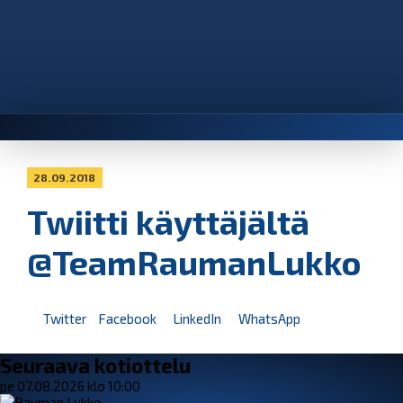
28.09.2018
Twiitti käyttäjältä
@TeamRaumanLukko
Twitter
Facebook
LinkedIn
WhatsApp
Seuraava kotiottelu
pe 07.08.2026 klo 10:00