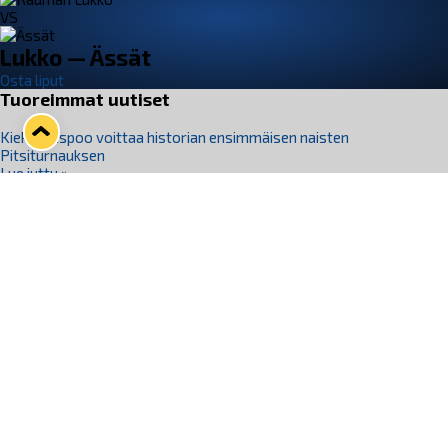
VS
Lukko — Ässät
Osta liput
Tuoreimmat uutiset
Kiekko-Espoo voittaa historian ensimmäisen naisten
Pitsiturnauksen
Lue juttu »
Pitsiturnauksen päiväliput on loppuunmyyty – Pitsitunnelmaan
pääset myös Marina Vistan terassilla
Lue juttu »
Lukko ja pirkanmaalainen vaatevalmistaja Nousu yhteistyöhön
Lue juttu »
Aapo Vanninen Nuorten Leijonien mukana
Lue juttu »
Rauman Lukko Oy on ostanut Marina Vista Oy:n liiketoiminnan
Raumalta
Lue juttu »