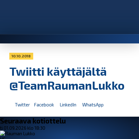
10.10.2018
Twiitti käyttäjältä
@TeamRaumanLukko
Twitter
Facebook
LinkedIn
WhatsApp
Seuraava kotiottelu
ti 01.09.2026 klo 18:30