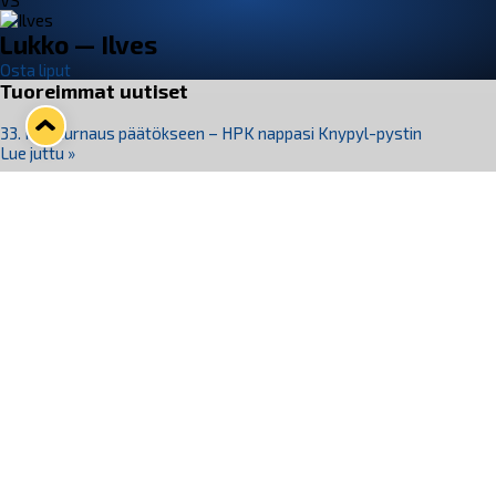
VS
Lukko — Ilves
Osta liput
Tuoreimmat uutiset
33. Pitsiturnaus päätökseen – HPK nappasi Knypyl-pystin
Lue juttu »
Otteluliput juhlakaudelle 26–27 nyt myynnissä!
Lue juttu »
Kiekko-Espoo voittaa historian ensimmäisen naisten
Pitsiturnauksen
Lue juttu »
Pitsiturnauksen päiväliput on loppuunmyyty – Pitsitunnelmaan
pääset myös Marina Vistan terassilla
Lue juttu »
Lukko ja pirkanmaalainen vaatevalmistaja Nousu yhteistyöhön
Lue juttu »
Seuraa Lukkoa somessa