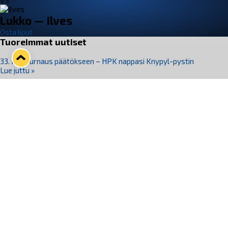
VS
Lukko — Ilves
Osta liput
Tuoreimmat uutiset
33. Pitsiturnaus päätökseen – HPK nappasi Knypyl-pystin
Lue juttu »
Otteluliput juhlakaudelle 26–27 nyt myynnissä!
Lue juttu »
Kiekko-Espoo voittaa historian ensimmäisen naisten
Pitsiturnauksen
Lue juttu »
Pitsiturnauksen päiväliput on loppuunmyyty – Pitsitunnelmaan
pääset myös Marina Vistan terassilla
Lue juttu »
Lukko ja pirkanmaalainen vaatevalmistaja Nousu yhteistyöhön
Lue juttu »
Seuraa Lukkoa somessa