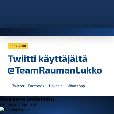
06.12.2018
Twiitti käyttäjältä
@TeamRaumanLukko
Twitter
Facebook
LinkedIn
WhatsApp
Seuraava kotiottelu
ti 01.09.2026 klo 18:30