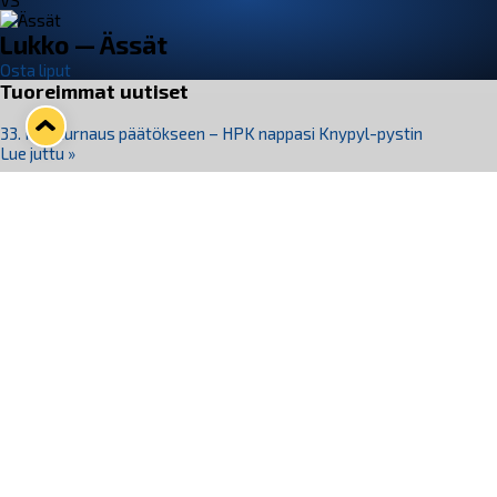
VS
Lukko — Ässät
Osta liput
Tuoreimmat uutiset
33. Pitsiturnaus päätökseen – HPK nappasi Knypyl-pystin
Lue juttu »
Otteluliput juhlakaudelle 26–27 nyt myynnissä!
Lue juttu »
Kiekko-Espoo voittaa historian ensimmäisen naisten
Pitsiturnauksen
Lue juttu »
Pitsiturnauksen päiväliput on loppuunmyyty – Pitsitunnelmaan
pääset myös Marina Vistan terassilla
Lue juttu »
Lukko ja pirkanmaalainen vaatevalmistaja Nousu yhteistyöhön
Lue juttu »
Seuraa Lukkoa somessa