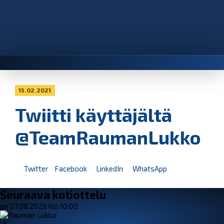
15.02.2021
Twiitti käyttäjältä
@TeamRaumanLukko
Twitter
Facebook
LinkedIn
WhatsApp
Seuraava kotiottelu
pe 07.08.2026 klo 10:00