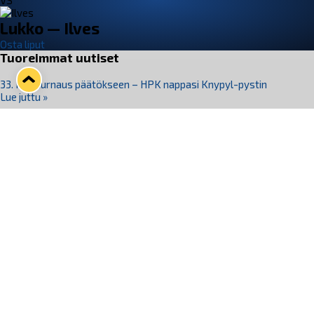
VS
Lukko — Ilves
Osta liput
Tuoreimmat uutiset
33. Pitsiturnaus päätökseen – HPK nappasi Knypyl-pystin
Lue juttu »
Otteluliput juhlakaudelle 26–27 nyt myynnissä!
Lue juttu »
Kiekko-Espoo voittaa historian ensimmäisen naisten
Pitsiturnauksen
Lue juttu »
Pitsiturnauksen päiväliput on loppuunmyyty – Pitsitunnelmaan
pääset myös Marina Vistan terassilla
Lue juttu »
Lukko ja pirkanmaalainen vaatevalmistaja Nousu yhteistyöhön
Lue juttu »
Seuraa Lukkoa somessa