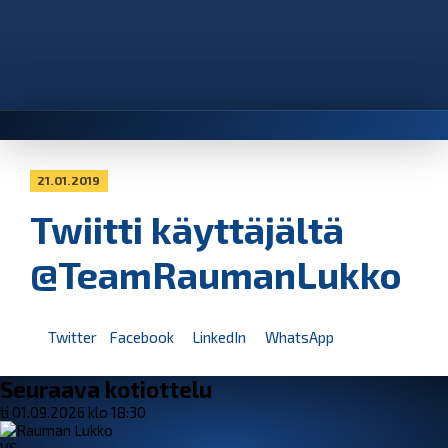
21.01.2019
Twiitti käyttäjältä
@TeamRaumanLukko
Twitter
Facebook
LinkedIn
WhatsApp
Seuraava kotiottelu
ti 01.09.2026 klo 18:30