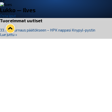
VS
Lukko — Ilves
Osta liput
Tuoreimmat uutiset
33. Pitsiturnaus päätökseen – HPK nappasi Knypyl-pystin
Lue juttu »
Otteluliput juhlakaudelle 26–27 nyt myynnissä!
Lue juttu »
Kiekko-Espoo voittaa historian ensimmäisen naisten
Pitsiturnauksen
Lue juttu »
Pitsiturnauksen päiväliput on loppuunmyyty – Pitsitunnelmaan
pääset myös Marina Vistan terassilla
Lue juttu »
Lukko ja pirkanmaalainen vaatevalmistaja Nousu yhteistyöhön
Lue juttu »
Seuraa Lukkoa somessa