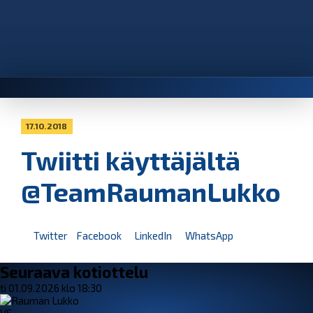
17.10.2018
Twiitti käyttäjältä
@TeamRaumanLukko
Twitter
Facebook
LinkedIn
WhatsApp
Seuraava kotiottelu
ti 01.09.2026 klo 18:30