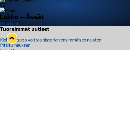
VS
Lukko — Ässät
Osta liput
Tuoreimmat uutiset
Kiekko-Espoo voittaa historian ensimmäisen naisten
Pitsiturnauksen
Lue juttu »
Pitsiturnauksen päiväliput on loppuunmyyty – Pitsitunnelmaan
pääset myös Marina Vistan terassilla
Lue juttu »
Lukko ja pirkanmaalainen vaatevalmistaja Nousu yhteistyöhön
Lue juttu »
Aapo Vanninen Nuorten Leijonien mukana
Lue juttu »
Rauman Lukko Oy on ostanut Marina Vista Oy:n liiketoiminnan
Raumalta
Lue juttu »