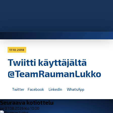
17.10.2018
Twiitti käyttäjältä
@TeamRaumanLukko
Twitter
Facebook
LinkedIn
WhatsApp
Seuraava kotiottelu
pe 07.08.2026 klo 10:00