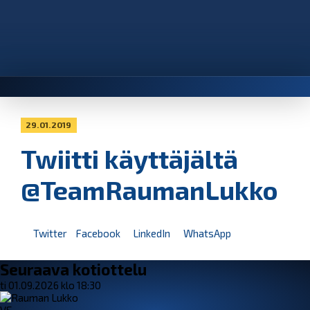
29.01.2019
Twiitti käyttäjältä
@TeamRaumanLukko
Twitter
Facebook
LinkedIn
WhatsApp
Seuraava kotiottelu
ti 01.09.2026 klo 18:30