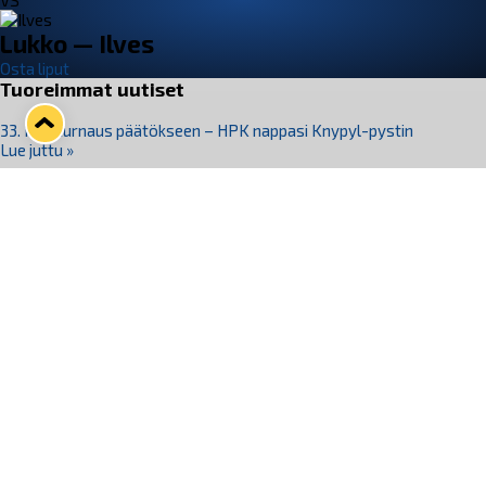
VS
Lukko — Ilves
Osta liput
Tuoreimmat uutiset
33. Pitsiturnaus päätökseen – HPK nappasi Knypyl-pystin
Lue juttu »
Otteluliput juhlakaudelle 26–27 nyt myynnissä!
Lue juttu »
Kiekko-Espoo voittaa historian ensimmäisen naisten
Pitsiturnauksen
Lue juttu »
Pitsiturnauksen päiväliput on loppuunmyyty – Pitsitunnelmaan
pääset myös Marina Vistan terassilla
Lue juttu »
Lukko ja pirkanmaalainen vaatevalmistaja Nousu yhteistyöhön
Lue juttu »
Seuraa Lukkoa somessa