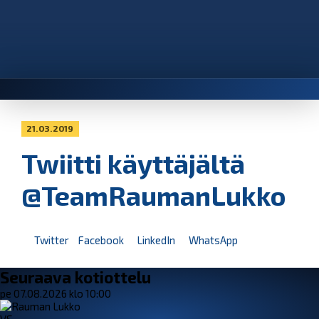
21.03.2019
Twiitti käyttäjältä
@TeamRaumanLukko
Twitter
Facebook
LinkedIn
WhatsApp
Seuraava kotiottelu
pe 07.08.2026 klo 10:00