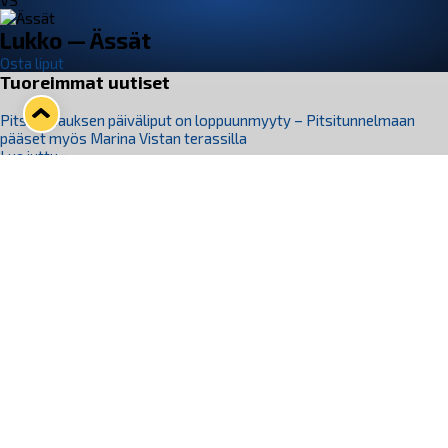
VS
Lukko — Ässät
Osta liput
Tuoreimmat uutiset
Pitsiturnauksen päiväliput on loppuunmyyty – Pitsitunnelmaan
pääset myös Marina Vistan terassilla
Lue juttu »
Lukko ja pirkanmaalainen vaatevalmistaja Nousu yhteistyöhön
Lue juttu »
Aapo Vanninen Nuorten Leijonien mukana
Lue juttu »
Rauman Lukko Oy on ostanut Marina Vista Oy:n liiketoiminnan
Raumalta
Lue juttu »
Varausviikonloppu oli kiireinen Jakub Florisille
Lue juttu »
Seuraa Lukkoa somessa