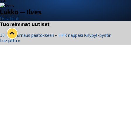
VS
Lukko — Ilves
Osta liput
Tuoreimmat uutiset
33. Pitsiturnaus päätökseen – HPK nappasi Knypyl-pystin
Lue juttu »
Otteluliput juhlakaudelle 26–27 nyt myynnissä!
Lue juttu »
Kiekko-Espoo voittaa historian ensimmäisen naisten
Pitsiturnauksen
Lue juttu »
Pitsiturnauksen päiväliput on loppuunmyyty – Pitsitunnelmaan
pääset myös Marina Vistan terassilla
Lue juttu »
Lukko ja pirkanmaalainen vaatevalmistaja Nousu yhteistyöhön
Lue juttu »
Seuraa Lukkoa somessa