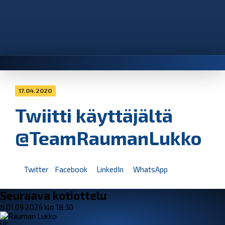
17.04.2020
Twiitti käyttäjältä
@TeamRaumanLukko
Twitter
Facebook
LinkedIn
WhatsApp
Seuraava kotiottelu
ti 01.09.2026 klo 18:30