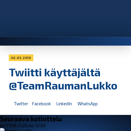
02.03.2019
Twiitti käyttäjältä
@TeamRaumanLukko
Twitter
Facebook
LinkedIn
WhatsApp
Seuraava kotiottelu
pe 07.08.2026 klo 10:00