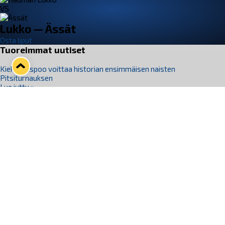
VS
Lukko — Ässät
Osta liput
Tuoreimmat uutiset
Kiekko-Espoo voittaa historian ensimmäisen naisten
Pitsiturnauksen
Lue juttu »
Pitsiturnauksen päiväliput on loppuunmyyty – Pitsitunnelmaan
pääset myös Marina Vistan terassilla
Lue juttu »
Lukko ja pirkanmaalainen vaatevalmistaja Nousu yhteistyöhön
Lue juttu »
Aapo Vanninen Nuorten Leijonien mukana
Lue juttu »
Rauman Lukko Oy on ostanut Marina Vista Oy:n liiketoiminnan
Raumalta
Lue juttu »