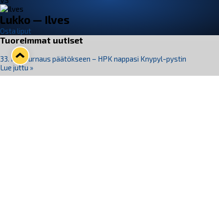
VS
Lukko — Ilves
Osta liput
Tuoreimmat uutiset
33. Pitsiturnaus päätökseen – HPK nappasi Knypyl-pystin
Lue juttu »
Otteluliput juhlakaudelle 26–27 nyt myynnissä!
Lue juttu »
Kiekko-Espoo voittaa historian ensimmäisen naisten
Pitsiturnauksen
Lue juttu »
Pitsiturnauksen päiväliput on loppuunmyyty – Pitsitunnelmaan
pääset myös Marina Vistan terassilla
Lue juttu »
Lukko ja pirkanmaalainen vaatevalmistaja Nousu yhteistyöhön
Lue juttu »
Seuraa Lukkoa somessa