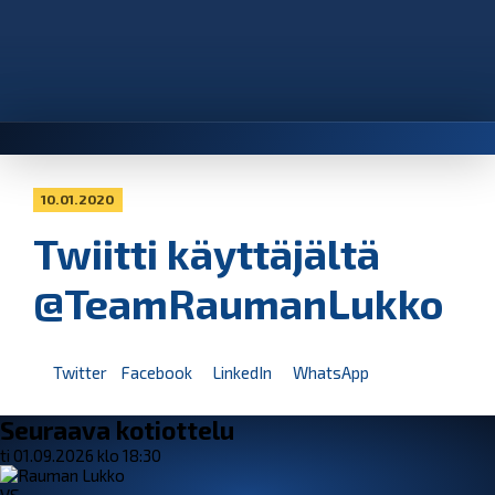
10.01.2020
Twiitti käyttäjältä
@TeamRaumanLukko
Twitter
Facebook
LinkedIn
WhatsApp
Seuraava kotiottelu
ti 01.09.2026 klo 18:30