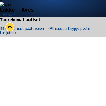
VS
Lukko — Ilves
Osta liput
Tuoreimmat uutiset
33. Pitsiturnaus päätökseen – HPK nappasi Knypyl-pystin
Lue juttu »
Otteluliput juhlakaudelle 26–27 nyt myynnissä!
Lue juttu »
Kiekko-Espoo voittaa historian ensimmäisen naisten
Pitsiturnauksen
Lue juttu »
Pitsiturnauksen päiväliput on loppuunmyyty – Pitsitunnelmaan
pääset myös Marina Vistan terassilla
Lue juttu »
Lukko ja pirkanmaalainen vaatevalmistaja Nousu yhteistyöhön
Lue juttu »
Seuraa Lukkoa somessa