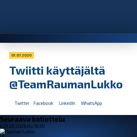
01.07.2020
Twiitti käyttäjältä
@TeamRaumanLukko
Twitter
Facebook
LinkedIn
WhatsApp
Seuraava kotiottelu
ti 01.09.2026 klo 18:30