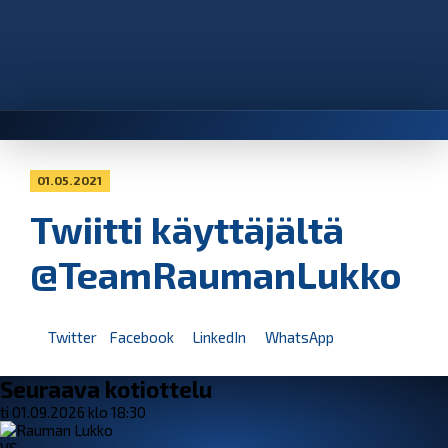
01.05.2021
Twiitti käyttäjältä
@TeamRaumanLukko
Twitter
Facebook
LinkedIn
WhatsApp
Seuraava kotiottelu
ti 01.09.2026 klo 18:30