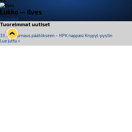
VS
Lukko — Ilves
Osta liput
Tuoreimmat uutiset
33. Pitsiturnaus päätökseen – HPK nappasi Knypyl-pystin
Lue juttu »
Otteluliput juhlakaudelle 26–27 nyt myynnissä!
Lue juttu »
Kiekko-Espoo voittaa historian ensimmäisen naisten
Pitsiturnauksen
Lue juttu »
Pitsiturnauksen päiväliput on loppuunmyyty – Pitsitunnelmaan
pääset myös Marina Vistan terassilla
Lue juttu »
Lukko ja pirkanmaalainen vaatevalmistaja Nousu yhteistyöhön
Lue juttu »
Seuraa Lukkoa somessa