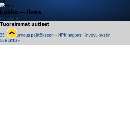
VS
Lukko — Ilves
Osta liput
Tuoreimmat uutiset
33. Pitsiturnaus päätökseen – HPK nappasi Knypyl-pystin
Lue juttu »
Otteluliput juhlakaudelle 26–27 nyt myynnissä!
Lue juttu »
Kiekko-Espoo voittaa historian ensimmäisen naisten
Pitsiturnauksen
Lue juttu »
Pitsiturnauksen päiväliput on loppuunmyyty – Pitsitunnelmaan
pääset myös Marina Vistan terassilla
Lue juttu »
Lukko ja pirkanmaalainen vaatevalmistaja Nousu yhteistyöhön
Lue juttu »
Seuraa Lukkoa somessa