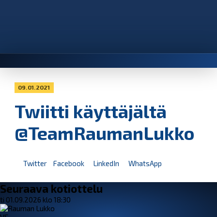
09.01.2021
Twiitti käyttäjältä
@TeamRaumanLukko
Twitter
Facebook
LinkedIn
WhatsApp
Seuraava kotiottelu
ti 01.09.2026 klo 18:30