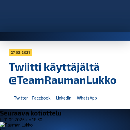
27.03.2021
Twiitti käyttäjältä
@TeamRaumanLukko
Twitter
Facebook
LinkedIn
WhatsApp
Seuraava kotiottelu
ti 01.09.2026 klo 18:30