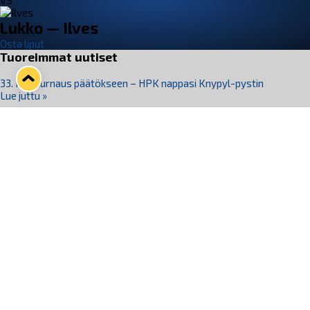
VS
Lukko — Ilves
Osta liput
Tuoreimmat uutiset
33. Pitsiturnaus päätökseen – HPK nappasi Knypyl-pystin
Lue juttu »
Otteluliput juhlakaudelle 26–27 nyt myynnissä!
Lue juttu »
Kiekko-Espoo voittaa historian ensimmäisen naisten
Pitsiturnauksen
Lue juttu »
Pitsiturnauksen päiväliput on loppuunmyyty – Pitsitunnelmaan
pääset myös Marina Vistan terassilla
Lue juttu »
Lukko ja pirkanmaalainen vaatevalmistaja Nousu yhteistyöhön
Lue juttu »
Seuraa Lukkoa somessa