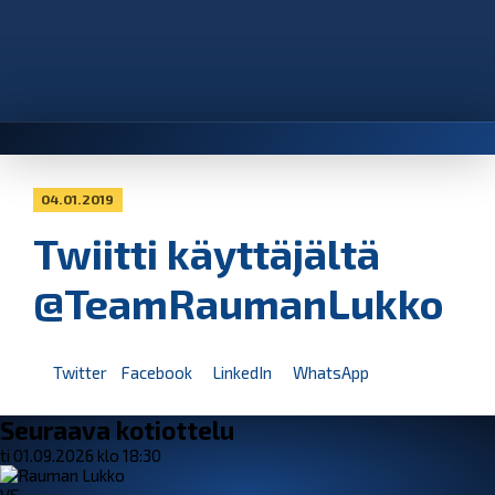
04.01.2019
Twiitti käyttäjältä
@TeamRaumanLukko
Twitter
Facebook
LinkedIn
WhatsApp
Seuraava kotiottelu
ti 01.09.2026 klo 18:30