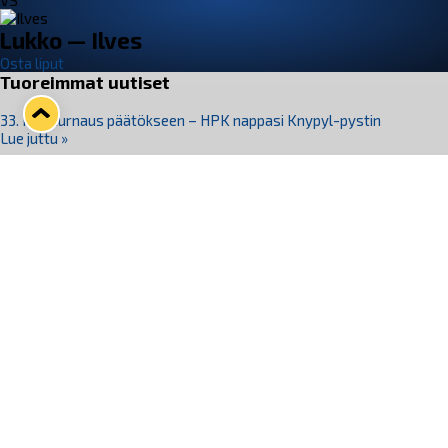
VS
Lukko — Ilves
Osta liput
Tuoreimmat uutiset
33. Pitsiturnaus päätökseen – HPK nappasi Knypyl-pystin
Lue juttu »
Otteluliput juhlakaudelle 26–27 nyt myynnissä!
Lue juttu »
Kiekko-Espoo voittaa historian ensimmäisen naisten
Pitsiturnauksen
Lue juttu »
Pitsiturnauksen päiväliput on loppuunmyyty – Pitsitunnelmaan
pääset myös Marina Vistan terassilla
Lue juttu »
Lukko ja pirkanmaalainen vaatevalmistaja Nousu yhteistyöhön
Lue juttu »
Seuraa Lukkoa somessa