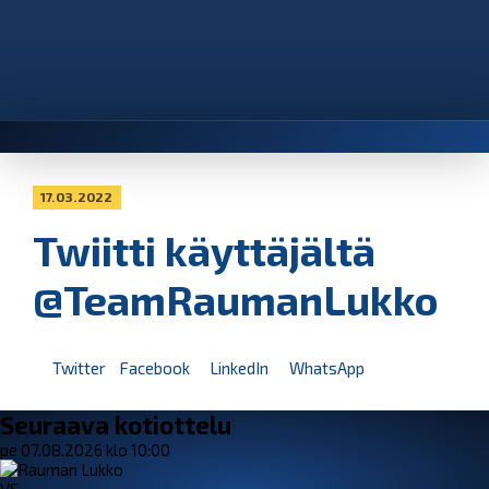
17.03.2022
Twiitti käyttäjältä
@TeamRaumanLukko
Twitter
Facebook
LinkedIn
WhatsApp
Seuraava kotiottelu
pe 07.08.2026 klo 10:00