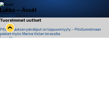
VS
Lukko — Ässät
Osta liput
Tuoreimmat uutiset
Pitsiturnauksen päiväliput on loppuunmyyty – Pitsitunnelmaan
pääset myös Marina Vistan terassilla
Lue juttu »
Lukko ja pirkanmaalainen vaatevalmistaja Nousu yhteistyöhön
Lue juttu »
Aapo Vanninen Nuorten Leijonien mukana
Lue juttu »
Rauman Lukko Oy on ostanut Marina Vista Oy:n liiketoiminnan
Raumalta
Lue juttu »
Varausviikonloppu oli kiireinen Jakub Florisille
Lue juttu »
Seuraa Lukkoa somessa