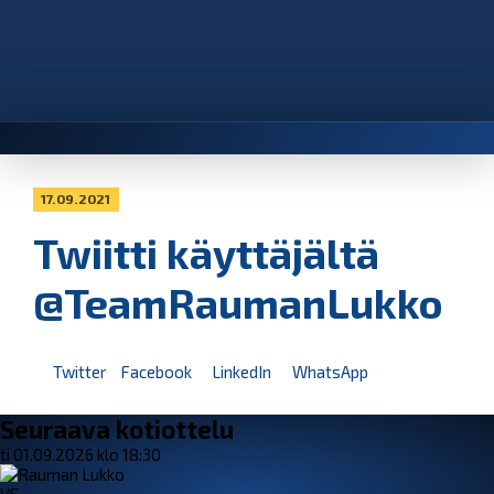
17.09.2021
Twiitti käyttäjältä
@TeamRaumanLukko
Twitter
Facebook
LinkedIn
WhatsApp
Seuraava kotiottelu
ti 01.09.2026 klo 18:30