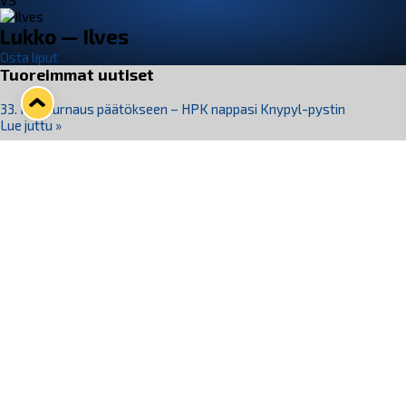
VS
Lukko — Ilves
Osta liput
Tuoreimmat uutiset
33. Pitsiturnaus päätökseen – HPK nappasi Knypyl-pystin
Lue juttu »
Otteluliput juhlakaudelle 26–27 nyt myynnissä!
Lue juttu »
Kiekko-Espoo voittaa historian ensimmäisen naisten
Pitsiturnauksen
Lue juttu »
Pitsiturnauksen päiväliput on loppuunmyyty – Pitsitunnelmaan
pääset myös Marina Vistan terassilla
Lue juttu »
Lukko ja pirkanmaalainen vaatevalmistaja Nousu yhteistyöhön
Lue juttu »
Seuraa Lukkoa somessa