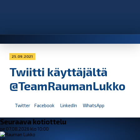
25.09.2021
Twiitti käyttäjältä
@TeamRaumanLukko
Twitter
Facebook
LinkedIn
WhatsApp
Seuraava kotiottelu
pe 07.08.2026 klo 10:00