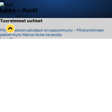
VS
Lukko — Ässät
Osta liput
Tuoreimmat uutiset
Pitsiturnauksen päiväliput on loppuunmyyty – Pitsitunnelmaan
pääset myös Marina Vistan terassilla
Lue juttu »
Lukko ja pirkanmaalainen vaatevalmistaja Nousu yhteistyöhön
Lue juttu »
Aapo Vanninen Nuorten Leijonien mukana
Lue juttu »
Rauman Lukko Oy on ostanut Marina Vista Oy:n liiketoiminnan
Raumalta
Lue juttu »
Varausviikonloppu oli kiireinen Jakub Florisille
Lue juttu »
Seuraa Lukkoa somessa