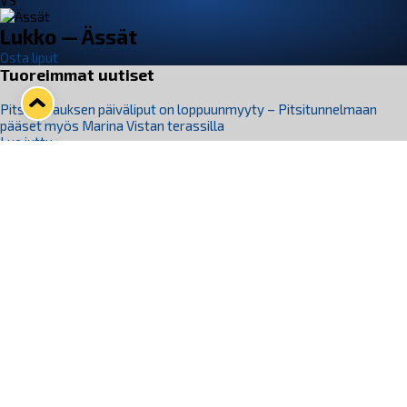
VS
Lukko — Ässät
Osta liput
Tuoreimmat uutiset
Pitsiturnauksen päiväliput on loppuunmyyty – Pitsitunnelmaan
pääset myös Marina Vistan terassilla
Lue juttu »
Lukko ja pirkanmaalainen vaatevalmistaja Nousu yhteistyöhön
Lue juttu »
Aapo Vanninen Nuorten Leijonien mukana
Lue juttu »
Rauman Lukko Oy on ostanut Marina Vista Oy:n liiketoiminnan
Raumalta
Lue juttu »
Varausviikonloppu oli kiireinen Jakub Florisille
Lue juttu »
Seuraa Lukkoa somessa