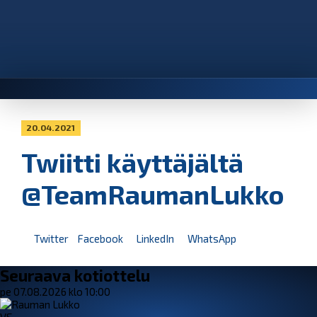
20.04.2021
Twiitti käyttäjältä
@TeamRaumanLukko
Twitter
Facebook
LinkedIn
WhatsApp
Seuraava kotiottelu
pe 07.08.2026 klo 10:00