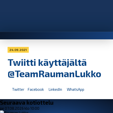
24.09.2021
Twiitti käyttäjältä
@TeamRaumanLukko
Twitter
Facebook
LinkedIn
WhatsApp
Seuraava kotiottelu
pe 07.08.2026 klo 10:00