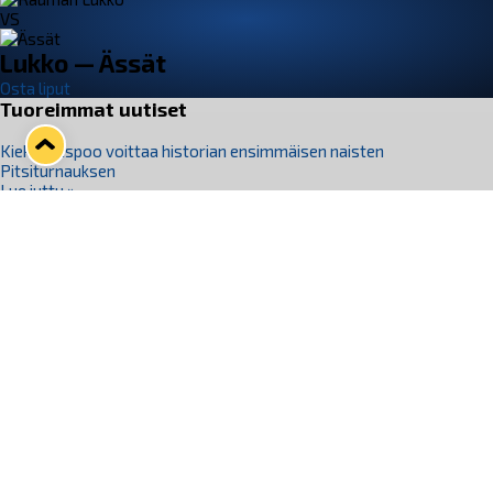
VS
Lukko — Ässät
Osta liput
Tuoreimmat uutiset
Kiekko-Espoo voittaa historian ensimmäisen naisten
Pitsiturnauksen
Lue juttu »
Pitsiturnauksen päiväliput on loppuunmyyty – Pitsitunnelmaan
pääset myös Marina Vistan terassilla
Lue juttu »
Lukko ja pirkanmaalainen vaatevalmistaja Nousu yhteistyöhön
Lue juttu »
Aapo Vanninen Nuorten Leijonien mukana
Lue juttu »
Rauman Lukko Oy on ostanut Marina Vista Oy:n liiketoiminnan
Raumalta
Lue juttu »