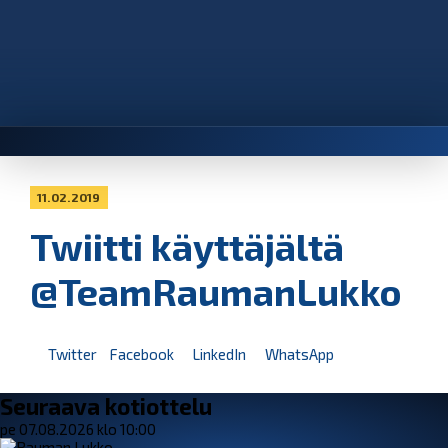
11.02.2019
Twiitti käyttäjältä
@TeamRaumanLukko
Twitter
Facebook
LinkedIn
WhatsApp
Seuraava kotiottelu
pe 07.08.2026 klo 10:00