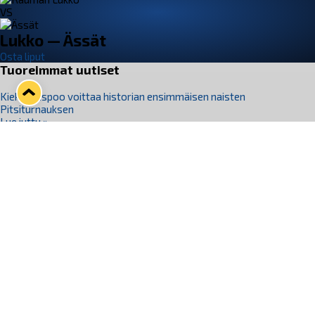
VS
Lukko — Ässät
Osta liput
Tuoreimmat uutiset
Kiekko-Espoo voittaa historian ensimmäisen naisten
Pitsiturnauksen
Lue juttu »
Pitsiturnauksen päiväliput on loppuunmyyty – Pitsitunnelmaan
pääset myös Marina Vistan terassilla
Lue juttu »
Lukko ja pirkanmaalainen vaatevalmistaja Nousu yhteistyöhön
Lue juttu »
Aapo Vanninen Nuorten Leijonien mukana
Lue juttu »
Rauman Lukko Oy on ostanut Marina Vista Oy:n liiketoiminnan
Raumalta
Lue juttu »