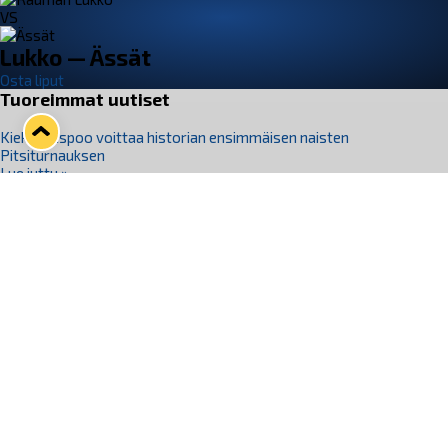
VS
Lukko — Ässät
Osta liput
Tuoreimmat uutiset
Kiekko-Espoo voittaa historian ensimmäisen naisten
Pitsiturnauksen
Lue juttu »
Pitsiturnauksen päiväliput on loppuunmyyty – Pitsitunnelmaan
pääset myös Marina Vistan terassilla
Lue juttu »
Lukko ja pirkanmaalainen vaatevalmistaja Nousu yhteistyöhön
Lue juttu »
Aapo Vanninen Nuorten Leijonien mukana
Lue juttu »
Rauman Lukko Oy on ostanut Marina Vista Oy:n liiketoiminnan
Raumalta
Lue juttu »