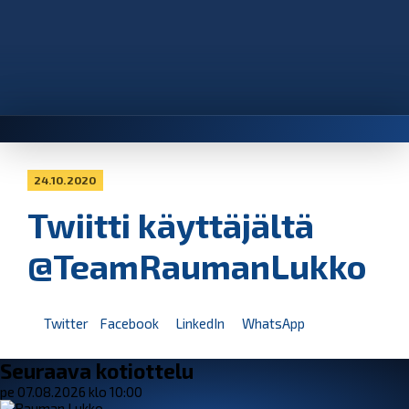
24.10.2020
Twiitti käyttäjältä
@TeamRaumanLukko
Twitter
Facebook
LinkedIn
WhatsApp
Seuraava kotiottelu
pe 07.08.2026 klo 10:00