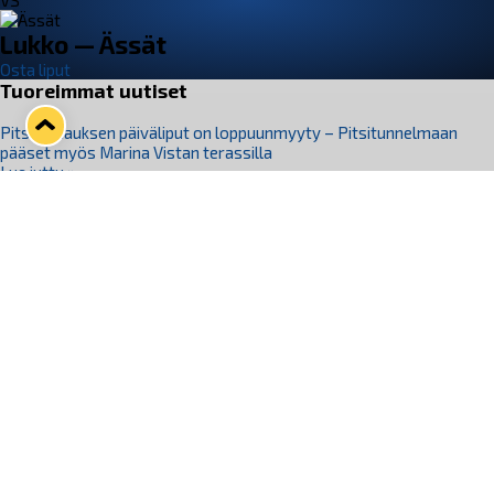
VS
Lukko — Ässät
Osta liput
Tuoreimmat uutiset
Pitsiturnauksen päiväliput on loppuunmyyty – Pitsitunnelmaan
pääset myös Marina Vistan terassilla
Lue juttu »
Lukko ja pirkanmaalainen vaatevalmistaja Nousu yhteistyöhön
Lue juttu »
Aapo Vanninen Nuorten Leijonien mukana
Lue juttu »
Rauman Lukko Oy on ostanut Marina Vista Oy:n liiketoiminnan
Raumalta
Lue juttu »
Varausviikonloppu oli kiireinen Jakub Florisille
Lue juttu »
Seuraa Lukkoa somessa