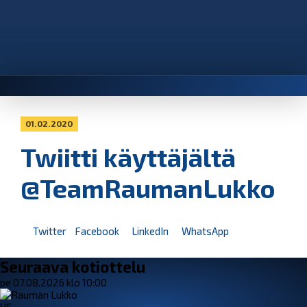
01.02.2020
Twiitti käyttäjältä
@TeamRaumanLukko
Twitter
Facebook
LinkedIn
WhatsApp
Seuraava kotiottelu
pe 07.08.2026 klo 10:00