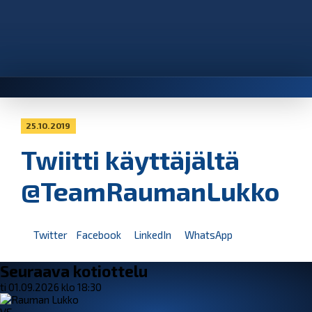
25.10.2019
Twiitti käyttäjältä
@TeamRaumanLukko
Twitter
Facebook
LinkedIn
WhatsApp
Seuraava kotiottelu
ti 01.09.2026 klo 18:30