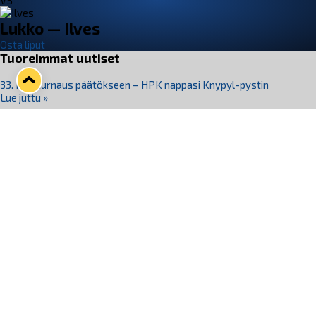
VS
Lukko — Ilves
Osta liput
Tuoreimmat uutiset
33. Pitsiturnaus päätökseen – HPK nappasi Knypyl-pystin
Lue juttu »
Otteluliput juhlakaudelle 26–27 nyt myynnissä!
Lue juttu »
Kiekko-Espoo voittaa historian ensimmäisen naisten
Pitsiturnauksen
Lue juttu »
Pitsiturnauksen päiväliput on loppuunmyyty – Pitsitunnelmaan
pääset myös Marina Vistan terassilla
Lue juttu »
Lukko ja pirkanmaalainen vaatevalmistaja Nousu yhteistyöhön
Lue juttu »
Seuraa Lukkoa somessa