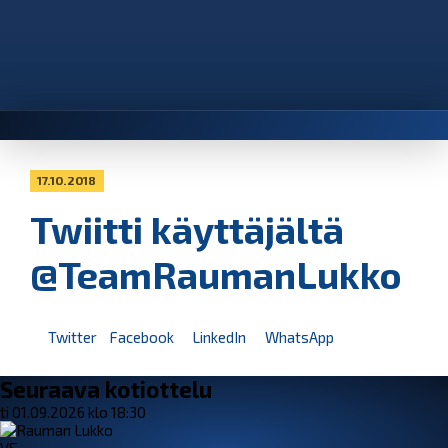
17.10.2018
Twiitti käyttäjältä
@TeamRaumanLukko
Twitter
Facebook
LinkedIn
WhatsApp
Seuraava kotiottelu
ti 01.09.2026 klo 18:30