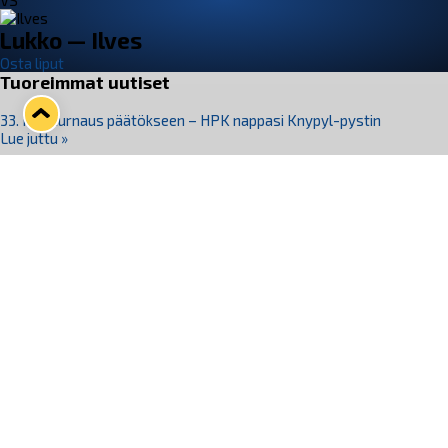
VS
Lukko — Ilves
Osta liput
Tuoreimmat uutiset
33. Pitsiturnaus päätökseen – HPK nappasi Knypyl-pystin
Lue juttu »
Otteluliput juhlakaudelle 26–27 nyt myynnissä!
Lue juttu »
Kiekko-Espoo voittaa historian ensimmäisen naisten
Pitsiturnauksen
Lue juttu »
Pitsiturnauksen päiväliput on loppuunmyyty – Pitsitunnelmaan
pääset myös Marina Vistan terassilla
Lue juttu »
Lukko ja pirkanmaalainen vaatevalmistaja Nousu yhteistyöhön
Lue juttu »
Seuraa Lukkoa somessa