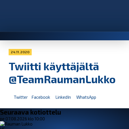
24.11.2020
Twiitti käyttäjältä
@TeamRaumanLukko
Twitter
Facebook
LinkedIn
WhatsApp
Seuraava kotiottelu
pe 07.08.2026 klo 10:00