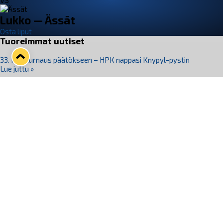
VS
Lukko — Ässät
Osta liput
Tuoreimmat uutiset
33. Pitsiturnaus päätökseen – HPK nappasi Knypyl-pystin
Lue juttu »
Otteluliput juhlakaudelle 26–27 nyt myynnissä!
Lue juttu »
Kiekko-Espoo voittaa historian ensimmäisen naisten
Pitsiturnauksen
Lue juttu »
Pitsiturnauksen päiväliput on loppuunmyyty – Pitsitunnelmaan
pääset myös Marina Vistan terassilla
Lue juttu »
Lukko ja pirkanmaalainen vaatevalmistaja Nousu yhteistyöhön
Lue juttu »
Seuraa Lukkoa somessa