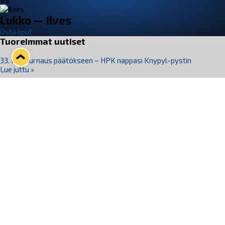
VS
Lukko — Ilves
Osta liput
Tuoreimmat uutiset
33. Pitsiturnaus päätökseen – HPK nappasi Knypyl-pystin
Lue juttu »
Otteluliput juhlakaudelle 26–27 nyt myynnissä!
Lue juttu »
Kiekko-Espoo voittaa historian ensimmäisen naisten
Pitsiturnauksen
Lue juttu »
Pitsiturnauksen päiväliput on loppuunmyyty – Pitsitunnelmaan
pääset myös Marina Vistan terassilla
Lue juttu »
Lukko ja pirkanmaalainen vaatevalmistaja Nousu yhteistyöhön
Lue juttu »
Seuraa Lukkoa somessa