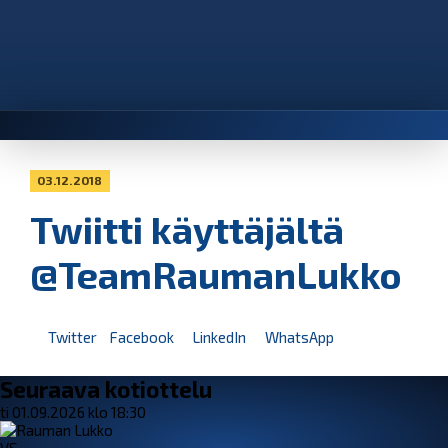
03.12.2018
Twiitti käyttäjältä
@TeamRaumanLukko
Twitter
Facebook
LinkedIn
WhatsApp
Seuraava kotiottelu
ti 01.09.2026 klo 18:30