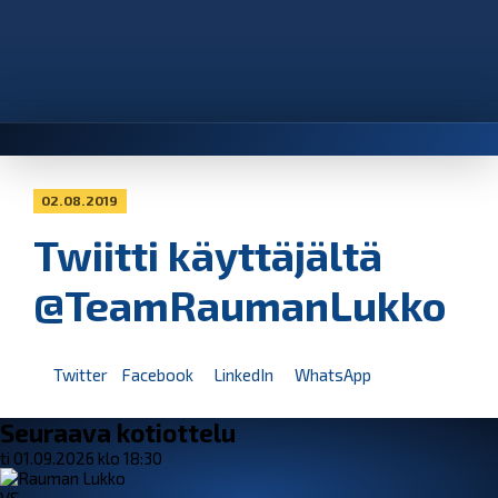
02.08.2019
Twiitti käyttäjältä
@TeamRaumanLukko
Twitter
Facebook
LinkedIn
WhatsApp
Seuraava kotiottelu
ti 01.09.2026 klo 18:30