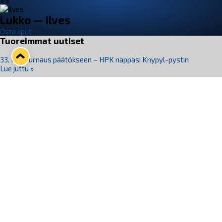
VS
Lukko — Ilves
Osta liput
Tuoreimmat uutiset
33. Pitsiturnaus päätökseen – HPK nappasi Knypyl-pystin
Lue juttu »
Otteluliput juhlakaudelle 26–27 nyt myynnissä!
Lue juttu »
Kiekko-Espoo voittaa historian ensimmäisen naisten
Pitsiturnauksen
Lue juttu »
Pitsiturnauksen päiväliput on loppuunmyyty – Pitsitunnelmaan
pääset myös Marina Vistan terassilla
Lue juttu »
Lukko ja pirkanmaalainen vaatevalmistaja Nousu yhteistyöhön
Lue juttu »
Seuraa Lukkoa somessa