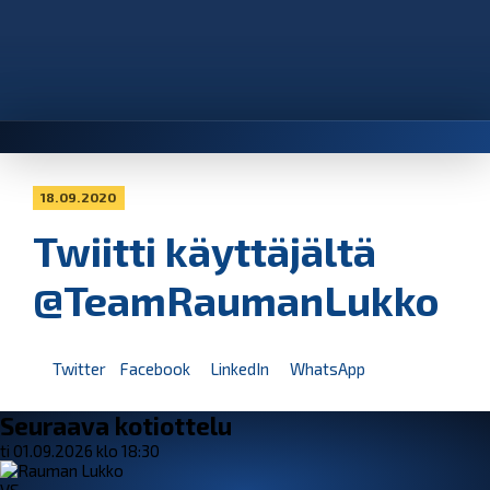
18.09.2020
Twiitti käyttäjältä
@TeamRaumanLukko
Twitter
Facebook
LinkedIn
WhatsApp
Seuraava kotiottelu
ti 01.09.2026 klo 18:30