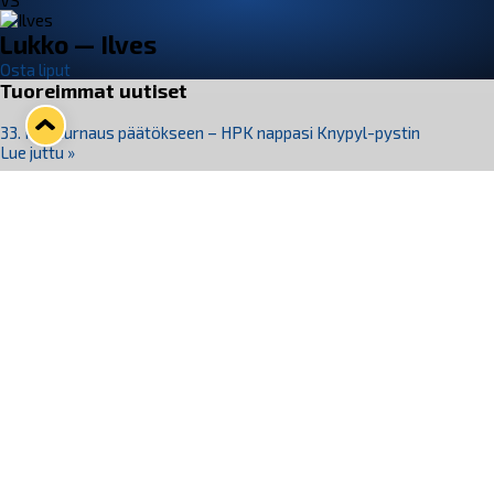
VS
Lukko — Ilves
Osta liput
Tuoreimmat uutiset
33. Pitsiturnaus päätökseen – HPK nappasi Knypyl-pystin
Lue juttu »
Otteluliput juhlakaudelle 26–27 nyt myynnissä!
Lue juttu »
Kiekko-Espoo voittaa historian ensimmäisen naisten
Pitsiturnauksen
Lue juttu »
Pitsiturnauksen päiväliput on loppuunmyyty – Pitsitunnelmaan
pääset myös Marina Vistan terassilla
Lue juttu »
Lukko ja pirkanmaalainen vaatevalmistaja Nousu yhteistyöhön
Lue juttu »
Seuraa Lukkoa somessa