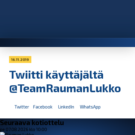
16.11.2019
Twiitti käyttäjältä
@TeamRaumanLukko
Twitter
Facebook
LinkedIn
WhatsApp
Seuraava kotiottelu
pe 07.08.2026 klo 10:00