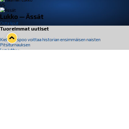
VS
Lukko — Ässät
Osta liput
Tuoreimmat uutiset
Kiekko-Espoo voittaa historian ensimmäisen naisten
Pitsiturnauksen
Lue juttu »
Pitsiturnauksen päiväliput on loppuunmyyty – Pitsitunnelmaan
pääset myös Marina Vistan terassilla
Lue juttu »
Lukko ja pirkanmaalainen vaatevalmistaja Nousu yhteistyöhön
Lue juttu »
Aapo Vanninen Nuorten Leijonien mukana
Lue juttu »
Rauman Lukko Oy on ostanut Marina Vista Oy:n liiketoiminnan
Raumalta
Lue juttu »