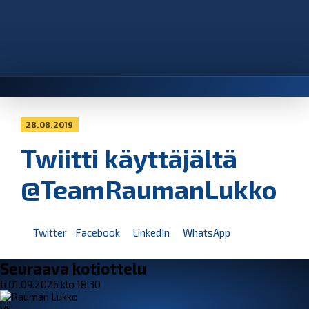
28.08.2019
Twiitti käyttäjältä
@TeamRaumanLukko
Twitter
Facebook
LinkedIn
WhatsApp
Seuraava kotiottelu
ti 01.09.2026 klo 18:30