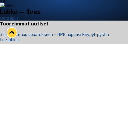
VS
Lukko — Ilves
Osta liput
Tuoreimmat uutiset
33. Pitsiturnaus päätökseen – HPK nappasi Knypyl-pystin
Lue juttu »
Otteluliput juhlakaudelle 26–27 nyt myynnissä!
Lue juttu »
Kiekko-Espoo voittaa historian ensimmäisen naisten
Pitsiturnauksen
Lue juttu »
Pitsiturnauksen päiväliput on loppuunmyyty – Pitsitunnelmaan
pääset myös Marina Vistan terassilla
Lue juttu »
Lukko ja pirkanmaalainen vaatevalmistaja Nousu yhteistyöhön
Lue juttu »
Seuraa Lukkoa somessa