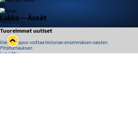
VS
Lukko — Ässät
Osta liput
Tuoreimmat uutiset
Kiekko-Espoo voittaa historian ensimmäisen naisten
Pitsiturnauksen
Lue juttu »
Pitsiturnauksen päiväliput on loppuunmyyty – Pitsitunnelmaan
pääset myös Marina Vistan terassilla
Lue juttu »
Lukko ja pirkanmaalainen vaatevalmistaja Nousu yhteistyöhön
Lue juttu »
Aapo Vanninen Nuorten Leijonien mukana
Lue juttu »
Rauman Lukko Oy on ostanut Marina Vista Oy:n liiketoiminnan
Raumalta
Lue juttu »