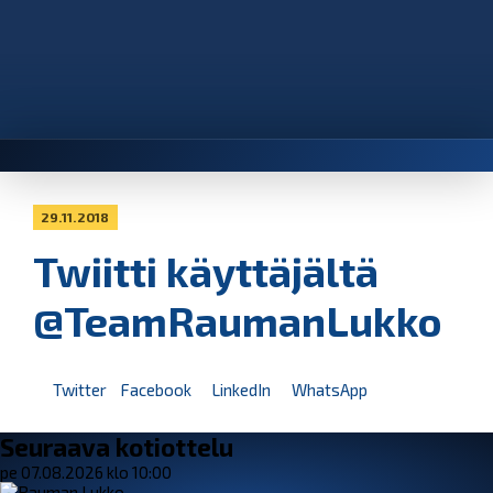
29.11.2018
Twiitti käyttäjältä
@TeamRaumanLukko
Twitter
Facebook
LinkedIn
WhatsApp
Seuraava kotiottelu
pe 07.08.2026 klo 10:00