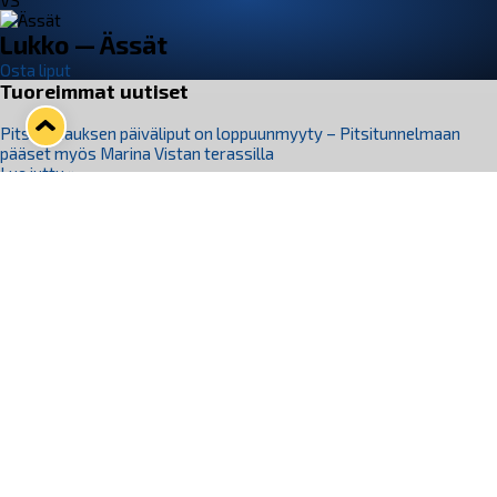
VS
Lukko — Ässät
Osta liput
Tuoreimmat uutiset
Pitsiturnauksen päiväliput on loppuunmyyty – Pitsitunnelmaan
pääset myös Marina Vistan terassilla
Lue juttu »
Lukko ja pirkanmaalainen vaatevalmistaja Nousu yhteistyöhön
Lue juttu »
Aapo Vanninen Nuorten Leijonien mukana
Lue juttu »
Rauman Lukko Oy on ostanut Marina Vista Oy:n liiketoiminnan
Raumalta
Lue juttu »
Varausviikonloppu oli kiireinen Jakub Florisille
Lue juttu »
Seuraa Lukkoa somessa