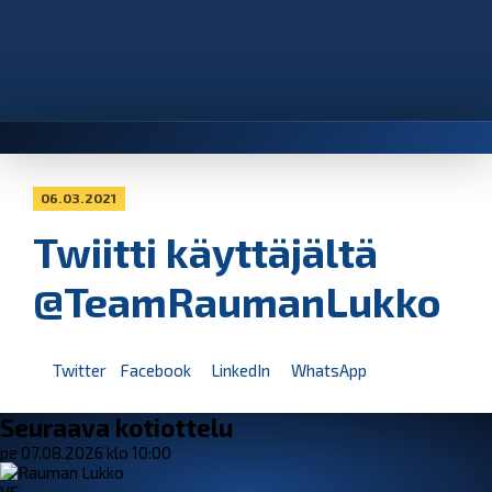
06.03.2021
Twiitti käyttäjältä
@TeamRaumanLukko
Twitter
Facebook
LinkedIn
WhatsApp
Seuraava kotiottelu
pe 07.08.2026 klo 10:00