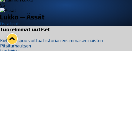
VS
Lukko — Ässät
Osta liput
Tuoreimmat uutiset
Kiekko-Espoo voittaa historian ensimmäisen naisten
Pitsiturnauksen
Lue juttu »
Pitsiturnauksen päiväliput on loppuunmyyty – Pitsitunnelmaan
pääset myös Marina Vistan terassilla
Lue juttu »
Lukko ja pirkanmaalainen vaatevalmistaja Nousu yhteistyöhön
Lue juttu »
Aapo Vanninen Nuorten Leijonien mukana
Lue juttu »
Rauman Lukko Oy on ostanut Marina Vista Oy:n liiketoiminnan
Raumalta
Lue juttu »