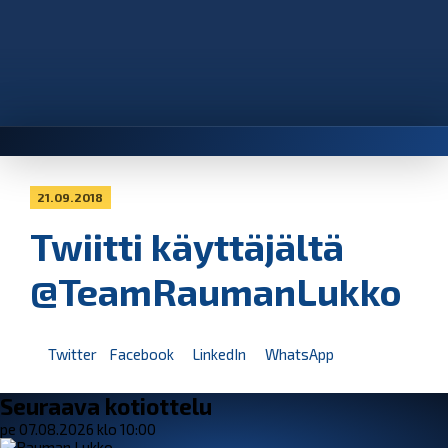
21.09.2018
Twiitti käyttäjältä
@TeamRaumanLukko
Twitter
Facebook
LinkedIn
WhatsApp
Seuraava kotiottelu
pe 07.08.2026 klo 10:00