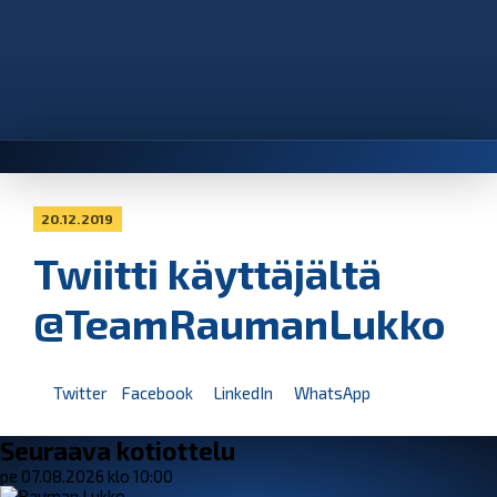
20.12.2019
Twiitti käyttäjältä
@TeamRaumanLukko
Twitter
Facebook
LinkedIn
WhatsApp
Seuraava kotiottelu
pe 07.08.2026 klo 10:00