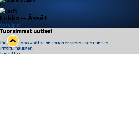
VS
Lukko — Ässät
Osta liput
Tuoreimmat uutiset
Kiekko-Espoo voittaa historian ensimmäisen naisten
Pitsiturnauksen
Lue juttu »
Pitsiturnauksen päiväliput on loppuunmyyty – Pitsitunnelmaan
pääset myös Marina Vistan terassilla
Lue juttu »
Lukko ja pirkanmaalainen vaatevalmistaja Nousu yhteistyöhön
Lue juttu »
Aapo Vanninen Nuorten Leijonien mukana
Lue juttu »
Rauman Lukko Oy on ostanut Marina Vista Oy:n liiketoiminnan
Raumalta
Lue juttu »