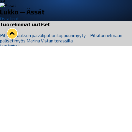
VS
Lukko — Ässät
Osta liput
Tuoreimmat uutiset
Pitsiturnauksen päiväliput on loppuunmyyty – Pitsitunnelmaan
pääset myös Marina Vistan terassilla
Lue juttu »
Lukko ja pirkanmaalainen vaatevalmistaja Nousu yhteistyöhön
Lue juttu »
Aapo Vanninen Nuorten Leijonien mukana
Lue juttu »
Rauman Lukko Oy on ostanut Marina Vista Oy:n liiketoiminnan
Raumalta
Lue juttu »
Varausviikonloppu oli kiireinen Jakub Florisille
Lue juttu »
Seuraa Lukkoa somessa