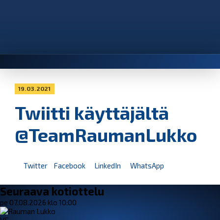
19.03.2021
Twiitti käyttäjältä
@TeamRaumanLukko
Twitter
Facebook
LinkedIn
WhatsApp
Seuraava kotiottelu
pe 07.08.2026 klo 10:00