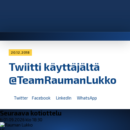
20.12.2018
Twiitti käyttäjältä
@TeamRaumanLukko
Twitter
Facebook
LinkedIn
WhatsApp
Seuraava kotiottelu
ti 01.09.2026 klo 18:30