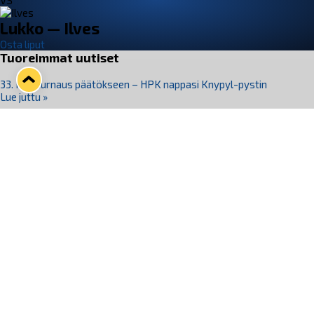
VS
Lukko — Ilves
Osta liput
Tuoreimmat uutiset
33. Pitsiturnaus päätökseen – HPK nappasi Knypyl-pystin
Lue juttu »
Otteluliput juhlakaudelle 26–27 nyt myynnissä!
Lue juttu »
Kiekko-Espoo voittaa historian ensimmäisen naisten
Pitsiturnauksen
Lue juttu »
Pitsiturnauksen päiväliput on loppuunmyyty – Pitsitunnelmaan
pääset myös Marina Vistan terassilla
Lue juttu »
Lukko ja pirkanmaalainen vaatevalmistaja Nousu yhteistyöhön
Lue juttu »
Seuraa Lukkoa somessa