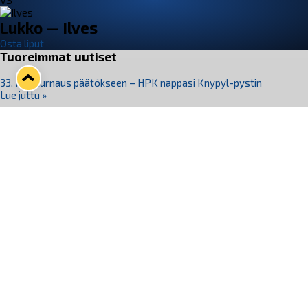
VS
Lukko — Ilves
Osta liput
Tuoreimmat uutiset
33. Pitsiturnaus päätökseen – HPK nappasi Knypyl-pystin
Lue juttu »
Otteluliput juhlakaudelle 26–27 nyt myynnissä!
Lue juttu »
Kiekko-Espoo voittaa historian ensimmäisen naisten
Pitsiturnauksen
Lue juttu »
Pitsiturnauksen päiväliput on loppuunmyyty – Pitsitunnelmaan
pääset myös Marina Vistan terassilla
Lue juttu »
Lukko ja pirkanmaalainen vaatevalmistaja Nousu yhteistyöhön
Lue juttu »
Seuraa Lukkoa somessa