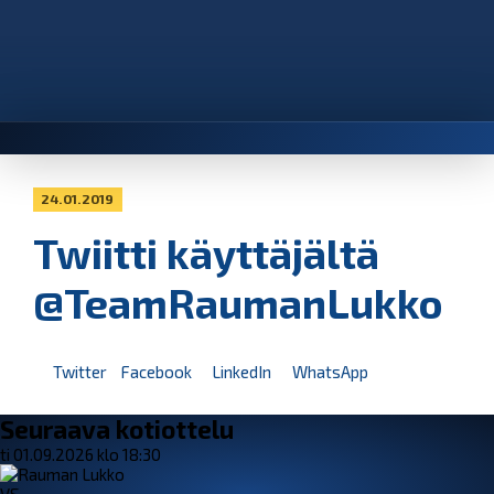
24.01.2019
Twiitti käyttäjältä
@TeamRaumanLukko
Twitter
Facebook
LinkedIn
WhatsApp
Seuraava kotiottelu
ti 01.09.2026 klo 18:30