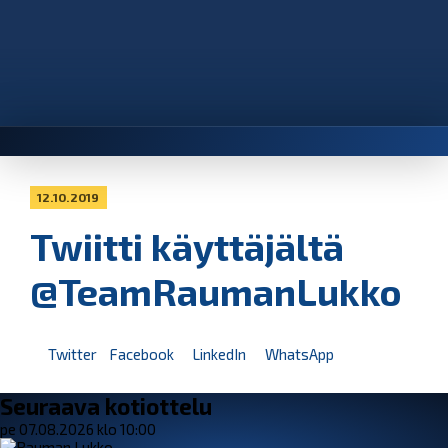
12.10.2019
Twiitti käyttäjältä
@TeamRaumanLukko
Twitter
Facebook
LinkedIn
WhatsApp
Seuraava kotiottelu
pe 07.08.2026 klo 10:00