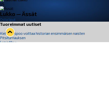
VS
Lukko — Ässät
Osta liput
Tuoreimmat uutiset
Kiekko-Espoo voittaa historian ensimmäisen naisten
Pitsiturnauksen
Lue juttu »
Pitsiturnauksen päiväliput on loppuunmyyty – Pitsitunnelmaan
pääset myös Marina Vistan terassilla
Lue juttu »
Lukko ja pirkanmaalainen vaatevalmistaja Nousu yhteistyöhön
Lue juttu »
Aapo Vanninen Nuorten Leijonien mukana
Lue juttu »
Rauman Lukko Oy on ostanut Marina Vista Oy:n liiketoiminnan
Raumalta
Lue juttu »