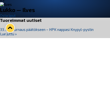
VS
Lukko — Ilves
Osta liput
Tuoreimmat uutiset
33. Pitsiturnaus päätökseen – HPK nappasi Knypyl-pystin
Lue juttu »
Otteluliput juhlakaudelle 26–27 nyt myynnissä!
Lue juttu »
Kiekko-Espoo voittaa historian ensimmäisen naisten
Pitsiturnauksen
Lue juttu »
Pitsiturnauksen päiväliput on loppuunmyyty – Pitsitunnelmaan
pääset myös Marina Vistan terassilla
Lue juttu »
Lukko ja pirkanmaalainen vaatevalmistaja Nousu yhteistyöhön
Lue juttu »
Seuraa Lukkoa somessa