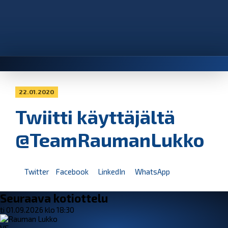
22.01.2020
Twiitti käyttäjältä
@TeamRaumanLukko
Twitter
Facebook
LinkedIn
WhatsApp
Seuraava kotiottelu
ti 01.09.2026 klo 18:30