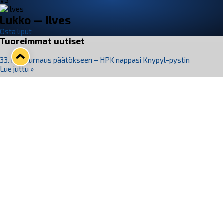
VS
Lukko — Ilves
Osta liput
Tuoreimmat uutiset
33. Pitsiturnaus päätökseen – HPK nappasi Knypyl-pystin
Lue juttu »
Otteluliput juhlakaudelle 26–27 nyt myynnissä!
Lue juttu »
Kiekko-Espoo voittaa historian ensimmäisen naisten
Pitsiturnauksen
Lue juttu »
Pitsiturnauksen päiväliput on loppuunmyyty – Pitsitunnelmaan
pääset myös Marina Vistan terassilla
Lue juttu »
Lukko ja pirkanmaalainen vaatevalmistaja Nousu yhteistyöhön
Lue juttu »
Seuraa Lukkoa somessa