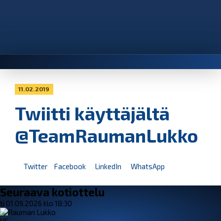
11.02.2019
Twiitti käyttäjältä
@TeamRaumanLukko
Twitter
Facebook
LinkedIn
WhatsApp
Seuraava kotiottelu
ti 01.09.2026 klo 18:30