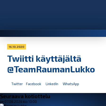
16.10.2020
Twiitti käyttäjältä
@TeamRaumanLukko
Twitter
Facebook
LinkedIn
WhatsApp
Seuraava kotiottelu
pe 07.08.2026 klo 10:00