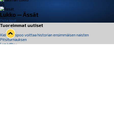
VS
Lukko — Ässät
Osta liput
Tuoreimmat uutiset
Kiekko-Espoo voittaa historian ensimmäisen naisten
Pitsiturnauksen
Lue juttu »
Pitsiturnauksen päiväliput on loppuunmyyty – Pitsitunnelmaan
pääset myös Marina Vistan terassilla
Lue juttu »
Lukko ja pirkanmaalainen vaatevalmistaja Nousu yhteistyöhön
Lue juttu »
Aapo Vanninen Nuorten Leijonien mukana
Lue juttu »
Rauman Lukko Oy on ostanut Marina Vista Oy:n liiketoiminnan
Raumalta
Lue juttu »