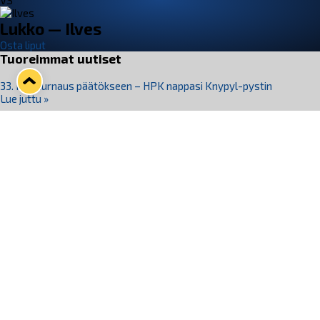
VS
Lukko — Ilves
Osta liput
Tuoreimmat uutiset
33. Pitsiturnaus päätökseen – HPK nappasi Knypyl-pystin
Lue juttu »
Otteluliput juhlakaudelle 26–27 nyt myynnissä!
Lue juttu »
Kiekko-Espoo voittaa historian ensimmäisen naisten
Pitsiturnauksen
Lue juttu »
Pitsiturnauksen päiväliput on loppuunmyyty – Pitsitunnelmaan
pääset myös Marina Vistan terassilla
Lue juttu »
Lukko ja pirkanmaalainen vaatevalmistaja Nousu yhteistyöhön
Lue juttu »
Seuraa Lukkoa somessa