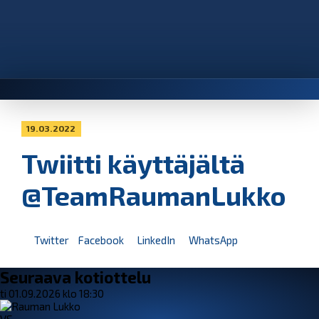
19.03.2022
Twiitti käyttäjältä
@TeamRaumanLukko
Twitter
Facebook
LinkedIn
WhatsApp
Seuraava kotiottelu
ti 01.09.2026 klo 18:30