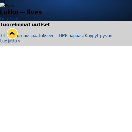
VS
Lukko — Ilves
Osta liput
Tuoreimmat uutiset
33. Pitsiturnaus päätökseen – HPK nappasi Knypyl-pystin
Lue juttu »
Otteluliput juhlakaudelle 26–27 nyt myynnissä!
Lue juttu »
Kiekko-Espoo voittaa historian ensimmäisen naisten
Pitsiturnauksen
Lue juttu »
Pitsiturnauksen päiväliput on loppuunmyyty – Pitsitunnelmaan
pääset myös Marina Vistan terassilla
Lue juttu »
Lukko ja pirkanmaalainen vaatevalmistaja Nousu yhteistyöhön
Lue juttu »
Seuraa Lukkoa somessa