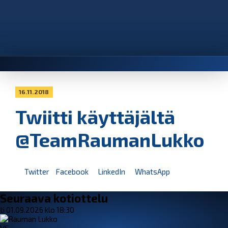
16.11.2018
Twiitti käyttäjältä
@TeamRaumanLukko
Twitter
Facebook
LinkedIn
WhatsApp
Seuraava kotiottelu
ti 01.09.2026 klo 18:30