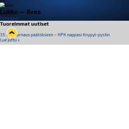
VS
Lukko — Ilves
Osta liput
Tuoreimmat uutiset
33. Pitsiturnaus päätökseen – HPK nappasi Knypyl-pystin
Lue juttu »
Otteluliput juhlakaudelle 26–27 nyt myynnissä!
Lue juttu »
Kiekko-Espoo voittaa historian ensimmäisen naisten
Pitsiturnauksen
Lue juttu »
Pitsiturnauksen päiväliput on loppuunmyyty – Pitsitunnelmaan
pääset myös Marina Vistan terassilla
Lue juttu »
Lukko ja pirkanmaalainen vaatevalmistaja Nousu yhteistyöhön
Lue juttu »
Seuraa Lukkoa somessa