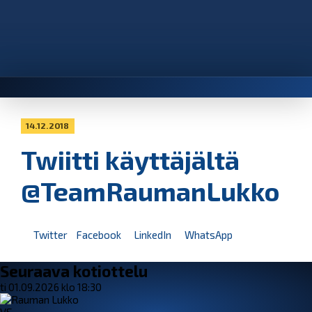
14.12.2018
Twiitti käyttäjältä
@TeamRaumanLukko
Twitter
Facebook
LinkedIn
WhatsApp
Seuraava kotiottelu
ti 01.09.2026 klo 18:30