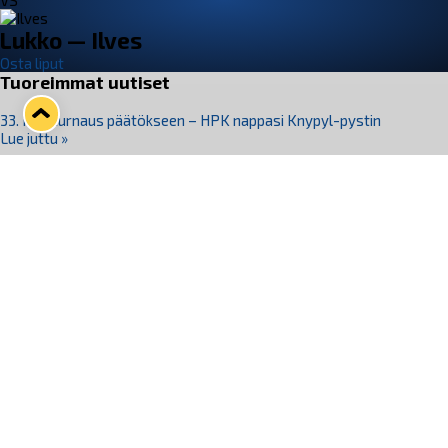
VS
Lukko — Ilves
Osta liput
Tuoreimmat uutiset
33. Pitsiturnaus päätökseen – HPK nappasi Knypyl-pystin
Lue juttu »
Otteluliput juhlakaudelle 26–27 nyt myynnissä!
Lue juttu »
Kiekko-Espoo voittaa historian ensimmäisen naisten
Pitsiturnauksen
Lue juttu »
Pitsiturnauksen päiväliput on loppuunmyyty – Pitsitunnelmaan
pääset myös Marina Vistan terassilla
Lue juttu »
Lukko ja pirkanmaalainen vaatevalmistaja Nousu yhteistyöhön
Lue juttu »
Seuraa Lukkoa somessa