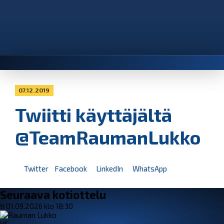
07.12.2019
Twiitti käyttäjältä
@TeamRaumanLukko
Twitter
Facebook
LinkedIn
WhatsApp
Seuraava kotiottelu
ti 01.09.2026 klo 18:30