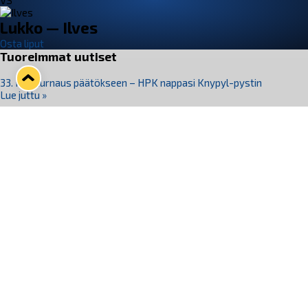
VS
Lukko — Ilves
Osta liput
Tuoreimmat uutiset
33. Pitsiturnaus päätökseen – HPK nappasi Knypyl-pystin
Lue juttu »
Otteluliput juhlakaudelle 26–27 nyt myynnissä!
Lue juttu »
Kiekko-Espoo voittaa historian ensimmäisen naisten
Pitsiturnauksen
Lue juttu »
Pitsiturnauksen päiväliput on loppuunmyyty – Pitsitunnelmaan
pääset myös Marina Vistan terassilla
Lue juttu »
Lukko ja pirkanmaalainen vaatevalmistaja Nousu yhteistyöhön
Lue juttu »
Seuraa Lukkoa somessa