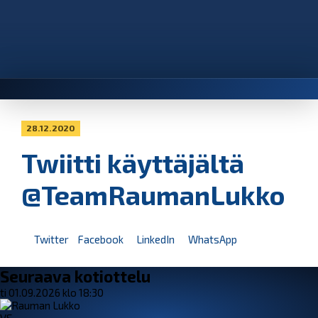
28.12.2020
Twiitti käyttäjältä
@TeamRaumanLukko
Twitter
Facebook
LinkedIn
WhatsApp
Seuraava kotiottelu
ti 01.09.2026 klo 18:30