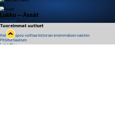
VS
Lukko — Ässät
Osta liput
Tuoreimmat uutiset
Kiekko-Espoo voittaa historian ensimmäisen naisten
Pitsiturnauksen
Lue juttu »
Pitsiturnauksen päiväliput on loppuunmyyty – Pitsitunnelmaan
pääset myös Marina Vistan terassilla
Lue juttu »
Lukko ja pirkanmaalainen vaatevalmistaja Nousu yhteistyöhön
Lue juttu »
Aapo Vanninen Nuorten Leijonien mukana
Lue juttu »
Rauman Lukko Oy on ostanut Marina Vista Oy:n liiketoiminnan
Raumalta
Lue juttu »