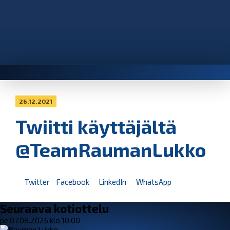
26.12.2021
Twiitti käyttäjältä
@TeamRaumanLukko
Twitter
Facebook
LinkedIn
WhatsApp
Seuraava kotiottelu
pe 07.08.2026 klo 10:00